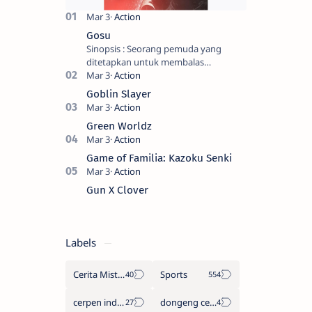
Gosu
Sinopsis : Seorang pemuda yang
ditetapkan untuk membalas
masternya, seorang seniman bela diri
kuat sekali yang dikhianati oleh anak
Goblin Slayer
buahn…
Green Worldz
Game of Familia: Kazoku Senki
Gun X Clover
Labels
Cerita Misteri
Sports
cerpen indonesia
dongeng cerita legenda